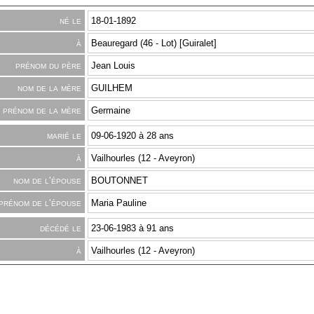
né le
18-01-1892
à
Beauregard (46 - Lot) [Guiralet]
prénom du père
Jean Louis
nom de la mère
GUILHEM
prénom de la mère
Germaine
marié le
09-06-1920 à 28 ans
à
Vailhourles (12 - Aveyron)
nom de l'épouse
BOUTONNET
prénom de l'épouse
Maria Pauline
décédé le
23-06-1983 à 91 ans
à
Vailhourles (12 - Aveyron)