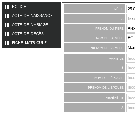
notice
né le
25-
acte de naissance
à
Beau
acte de mariage
prénom du père
Ale
acte de décès
nom de la mère
BO
fiche matricule
prénom de la mère
Mar
marié le
Inc
à
Inc
nom de l'épouse
Inc
prénom de l'épouse
Inc
décédé le
Inc
à
Inc