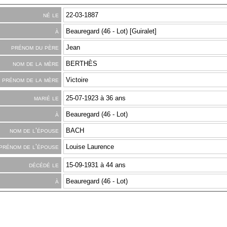
né le
22-03-1887
à
Beauregard (46 - Lot) [Guiralet]
prénom du père
Jean
nom de la mère
BERTHÈS
prénom de la mère
Victoire
marié le
25-07-1923 à 36 ans
à
Beauregard (46 - Lot)
nom de l'épouse
BACH
prénom de l'épouse
Louise Laurence
décédé le
15-09-1931 à 44 ans
à
Beauregard (46 - Lot)