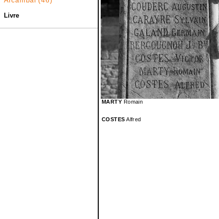
Arcambal
(46)
Livre
MARTY
Romain
COSTES
Alfred